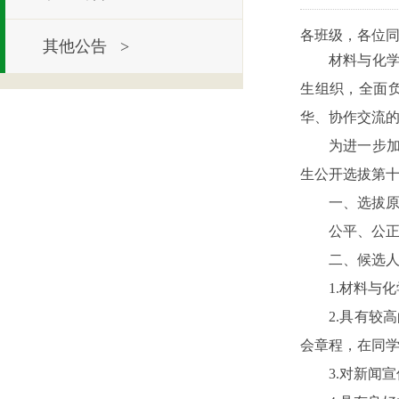
各班级，各位
其他公告 >
材料与化
生组织，全面
华、协作交流
为进一步
生公开选拔第
一、选拔
公平、公
二、候选
1.材料与
2.具有
会章程，在同
3.对新闻