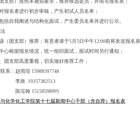
（团支部）按照本通知要求，推荐候选委员，并填写报名表；
委对报名者进行初步审核，产生初试人员名单；
要包括自我阐述与结构化面试，产生委员名单并进行公示。
办法
级（团支部）推荐；有意者请于5月5日中午12:00前将发送报名表（见附
闻中心根据报名情况，统一组织面试，面试时间另行通知；
级、团支部高度重视，切实做好推荐工作；
系：赵雨瑄 15988597748
李政 19357382513
陈泓翰 15158598995
料与化学化工学院第十七届新闻中心干部（含自荐）报名表