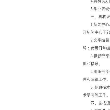
4.具有良
5.学业表
三、机构
1.新闻中
开新闻中心干
2.文字编
导；负责日常
3.摄影部
训和指导。
4.组织部
理和编辑工作
5. 信息
术学习等工作
四、选拔