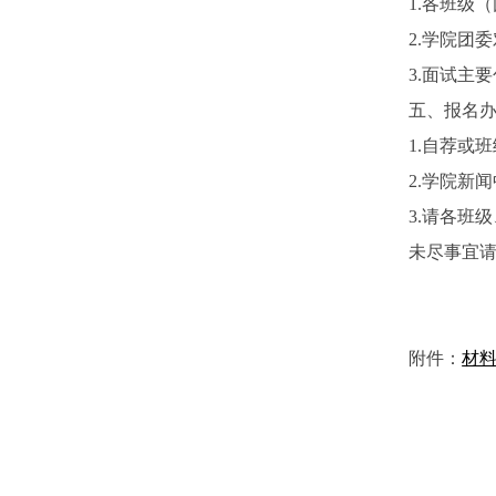
1.各班级
2.学院团
3.面试主
五、报名
1.自荐或班
2.学院新
3.请各班
未尽事宜请联
附件：
材