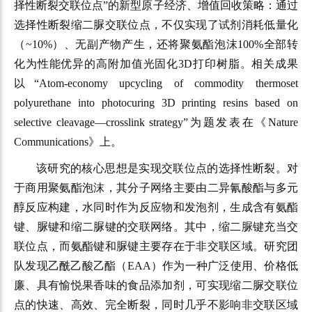
择性断裂交联位点”的新型原子经济、增值回收策略：通过
选择性断裂缩二脲交联位点，不仅实现了试剂消耗低量化
（~10%）、无副产物产生，还将聚氨酯泡沫100%全部转
化为性能优异的高附加值光固化3D打印树脂。相关成果
以“Atom-economy upcycling of commodity thermoset
polyurethane into photocuring 3D printing resins based on
selective cleavage—crosslink strategy”为题发表在《Nature
Communications》上。
该研究的核心思想是实现交联位点的选择性断裂。对
于商用聚氨酯泡沫，其分子网络主要由二异氰酸酯与多元
醇反应构建，水同时作为反应物和发泡剂，生成含有氨酯
键、脲键和缩二脲键的交联网络。其中，缩二脲键充当交
联位点，而氨酯键和脲键主要存在于非交联区域。研究团
队发现乙酰乙酸乙酯（EAA）作为一种广泛使用、价格低
廉、具有愉悦果香味的食品添加剂，可实现缩二脲交联位
点的快速、高效、完全断裂，同时几乎不影响非交联区域