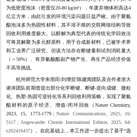
为低密度泡沫（密度仅20-80 kg/m³），年废弃物体积高达4
亿立方米，由此引发的环境污染问题日益严峻。由于聚氨
酯泡沫多为热固性材料，其不溶不熔的交联网络结构导致
回收利用难度极大。以醇解为典型代表的传统化学回收法
可将其解聚为多元醇原料，用于合成新材料，已被学术界
和工业界广泛研究。但该方法存在断键量和试剂消耗量大
（＞50%）、有异氰酸酯副产物产生、再生产品经济价值
不高等挑战。
杭州师范大学朱雨田/刘增贺/陈建闻团队及合作者浙大
谢涛团队前期曾提出部分化学断键、断键-逆向成键、微粒
化、热塑-热固可逆转化等系列回收利用策略，实现了聚氨
酯材料的原子经济、增值/闭环回收（Nature Chemistry,
2023, 15, 1773-1779；
Nature Communications, 2025, 16:
5117；Angewandte Chemie International Edition, 2025, 64:
e202416437
）。在此基础上，本工作进一步提出了基于“选