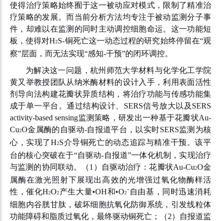
使得治疗策略始终囿于这一被动应对模式，限制了精准治
疗策略的发展。而当前分析方法均专注于被动监测分子事
件，却难以在监测的同时主动调控细胞命运。这一功能短
板，使得对
H
S-
铜死亡这一动态过程的研究始终停留在
“
观
2
察
”
层面，而无法实现
“
感知
-
干预
”
的闭环调控。
为解决这一问题，杭州师范大学材料与化学化工学院
黄又举教授团队从纳米酶材料的设计入手，利用表面活性
剂导向法构建花瓣状异质结构，将治疗功能与传感功能集
成于单一平台。通过结构设计、
SERS
信号放大以及
SERS
activity-based sensing
监测策略，研发出一种基于花瓣状
Au-
Cu
O
金属酶的自驱动
-
自报道平台，以实时
SERS
监测为核
2
心，实现了
H
S
介导铜死亡的动态追踪与精准干预。该平
2
台的核心突破在于“自驱动
-
自报道
”
一体化机制，实现治疗
与监测的协同联动。（
1
）自驱动治疗：花瓣状
Au-Cu
O
金
2
属酶在激光照射下展现出高效的光增强过氧化物酶样活
性，催化
H
O
产生大量
•OH
和
•O
⁻
自由基，同时迅速消耗
2
2
2
细胞内谷胱甘肽，破坏细胞抗氧化防御系统，引发线粒体
功能障碍和脂质过氧化，最终驱动铜死亡；（
2
）自报道监