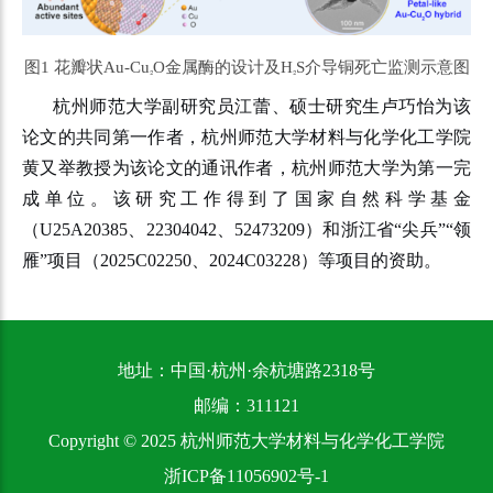
图
1
花瓣状
Au-Cu
O
金属酶的设计及
H
S
介导铜死亡监测示意图
₂
₂
杭州师范大学副研究员江蕾、硕士研究生卢巧怡为该
论文的共同第一作者，杭州师范大学材料与化学化工学院
黄又举教授为该论文的通讯作者，杭州师范大学为第一完
成单位。该研究工作得到了国家自然科学基金
（U25A20385、22304042、52473209）和浙江省“尖兵”“领
雁”项目（2025C02250、2024C03228）等项目的资助。
地址：中国·杭州·余杭塘路2318号
邮编：311121
Copyright © 2025 杭州师范大学材料与化学化工学院
浙ICP备11056902号-1