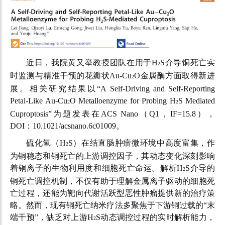
近日，我院黄又举教授团队在用于
H
S
介导铜死亡实
2
时监测与精准干预的花瓣状
Au-Cu
O
金属酶方面取得新进
2
展。相关研究结果以“
A Self-Driving and Self-Reporting
Petal-Like Au-Cu
O Metalloenzyme for Probing H
S Mediated
2
2
Cuproptosis
”为题发表在
ACS Nano（Q1，IF=15.8）
，
DOI：10.1021/acsnano.6c01009
。
硫化氢（
H
S
）在结直肠肿瘤微环境中高度富集，作
2
为铜稳态和铜死亡的上游调控因子，其动态变化深刻影响
着铜离子的生物利用度和细胞死亡命运。解析
H
S
介导的
2
铜死亡调控机制，不仅有助于理解金属离子驱动的细胞死
亡过程，还能为靶向代谢活跃型恶性肿瘤提供新的治疗策
略。然而，现有铜死亡纳米疗法多聚焦于下游铜过载的
“
末
端干预
”
，缺乏对上游
H
S
动态调控过程的实时解析能力，
2