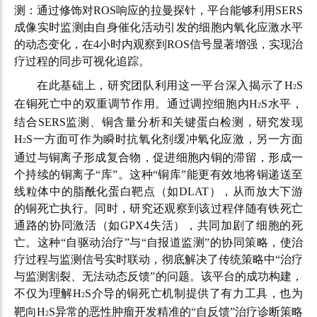
测：通过修饰对
ROS
响应的拉曼探针，平台能够利用
SERS
成像实时监测由自身催化活动引发的细胞内氧化应激水平
的动态变化，在
4
小时内观察到
ROS
信号显著增强，实现治
疗过程的同步可视化追踪。
在此基础上，研究团队利用这一平台深入揭示了
H
S
2
在铜死亡中的双重调节作用。通过调控细胞内
H
S
水平，
2
结合
SERS
监测、铜含量分析和关键蛋白检测，研究发现
H
S
一方面可作为瞬时抗氧化剂缓冲氧化应激，另一方面
2
通过与铜离子形成复合物，促进细胞内铜的滞留，形成一
个持续的铜离子
“
库
”
。这种
“
铜库
”
能更有效地将铜递送至
线粒体中的脂酰化蛋白靶点（如
DLAT
），从而放大下游
的铜死亡执行。同时，研究还观察到该过程伴随有铁死亡
通路的协同激活（如
GPX4
失活），共同加剧了细胞的死
亡。这种“自驱动治疗”与“自报道监测”的协同策略，使治
疗过程与监测信号实时联动，彻底解决了传统策略中“治疗
与监测割裂、无法动态反馈”的问题。该平台的成功构建，
不仅为理解
H
S
介导的铜死亡机制提供了有力工具，也为
2
靶向
H
S
异常的恶性肿瘤开发精准的
“
自反馈
”
治疗诊断策略
2