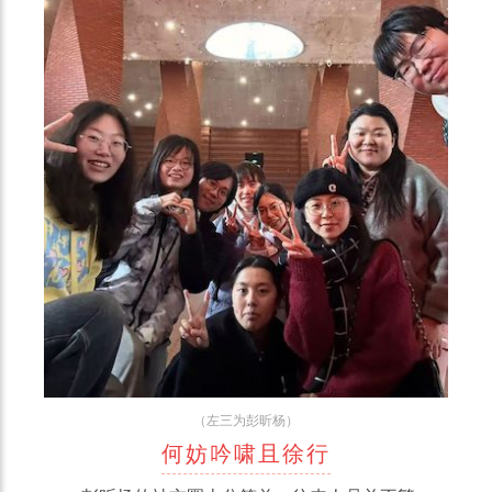
（左三为彭昕杨）
何妨吟啸且徐行