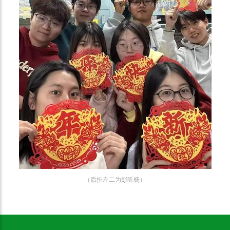
（后排左二为彭昕杨）