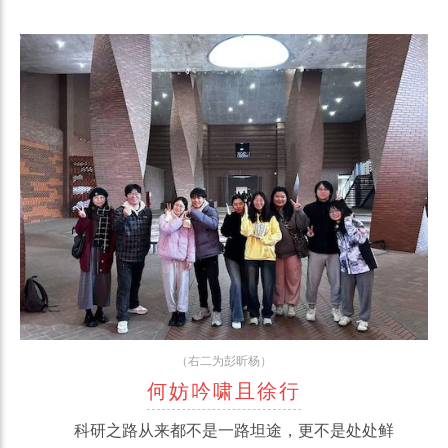
（右二为彭昕杨）
何妨吟啸且徐行
科研之路从来都不是一路坦途，更不是处处鲜