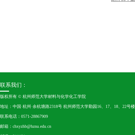
联系我们：
版权所有 © 杭州师范大学材料与化学化工学院
地址：中国·杭州·余杭塘路2318号 杭州师范大学勤园16、17、18、22号楼
联系电话：0571-28867909
邮箱：chxyzhb@hznu.edu.cn