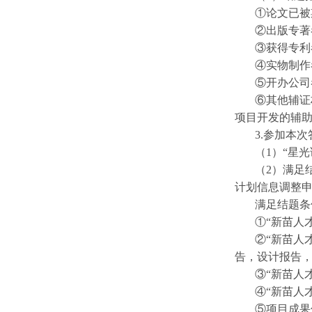
①论文已被
②出版专著
③获得专利
④实物制作
⑤开办公司
⑥其他辅证
项目开发的辅
3.参加本
（1）“星
（2）满足
计划信息调整申
满足结题条
①“新苗人
②“新苗人
告，设计报告，
③“新苗人
④“新苗人
⑤项目成果