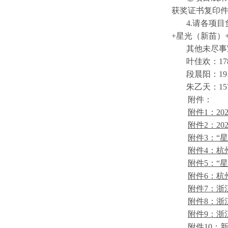
获奖证书复印
4.请各项目
+星光（新苗）
其他未尽事
叶佳欢：1781
段晨阳：1910
朱乙天：1572
附件：
附件1：2
附件2：2
附件3：“
附件4：杭
附件5：“
附件6：杭
附件7：浙
附件8：浙
附件9：浙
附件10：