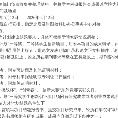
科创部门负责收集并整理材料，并将学生科研报告会成果以学院
间及地点
年5月12日——2026年6月12日
院自行安排，确定之后及时跟校科协办公事务中心对接
项
星光计划建议结题要求，具体可根据学院实际情况调整：
光计划”一等奖、二等奖学生创新项目，后附本项目的成果辑录，
期刊录用并出版者，附论文发表刊物目录和论文正文扫描件；论
要1篇及以上，论文所在期刊要求等级在五类及以上，期刊要求参
者，附专著封面及其他证明材料；
者，附专利申报证明或专利证书扫描件；
者，附相关证明材料；
“挑战杯”、“创青春”、“创新大赛”系列竞赛表彰文件。
光计划”三等奖学生创新创业项目须附有研究成果或者创业成果说
新苗人才计划结题条件如下：
人需填写项目结题报告书，提交项目研究成果。经所在学院评审
报告书后须附有研究成果，成果内容满足以下条件之一：