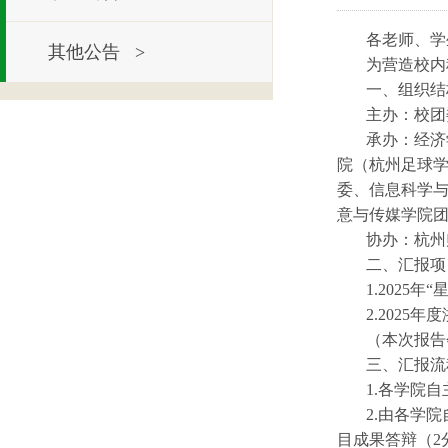
各老师、学
其他公告 >
为营造校内
一、组织结
主办：校团
承办：经济
院（杭州足球
委、信息科学
意与传媒学院
协办：杭州
二、汇报项
1.2025
2.202
（本次报告
三、汇报流
1.各学院
2.由各学
目成果答辩（2