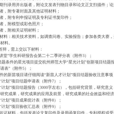
期刊录用并出版者，附论文发表刊物目录和论文正文扫描件；论
者，附专著封面及其他证明材料；
者，附专利申报证明及专利证书复印件；
者，附模型或彩色照片；
者，附相关证明材料；
材料：相关技术资料，如调查问卷、实验报告；参加各类大赛，
助材料。
次答辩，需上交以下材料：
光讲堂”学生科研报告会第二十二季评分表（附件3）；
结题条件的星光项目提交杭州师范大学“星光计划”创新项目结题
请表”（附件5）；
件的新苗项目请仔细阅读“新苗人才计划”项目结题验收注意事项
才计划”项目结题申请表（附件7）；
才计划”项目结题报告（3000字左右），包括研究背景，研究
研究成果，研究成果的应用及前景，研究成果的社会效益和经济
才计划”项目成果统计表（附件8）；
才计划”项目验收汇总表（附件9）；
佐证材料，包括发表论文复印件及录用函复印件，专利授权或受