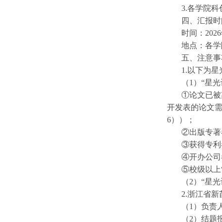
3.各学院
四、汇报时
时间：2026
地点：各学
五、注意事
1.以下为
（1）“星
①论文已被
开发表的论文需
6））；
②出版专著
③获得专利
④开办公司
⑤校级以上
（2）“星
2.浙江省
（1）负责
（2）结题