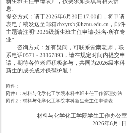
新生班主任申请表》，按要求如实填写相关信
息。
提交方式：请于
202
6
年
6
月
30
日
1
7
:00
前，将申请
表电子稿发送至邮箱
chxytxb@hznu.edu.cn
，邮件
主题请注明
“
202
6
级新生班主任申请
-姓名-所在专
业” 。
咨询方式：如有疑问，可联系索南老师，联
系电话
0571 - 288678
93
，
请在规定时间内提交申
请，期待各位老师积极参与，共同为
202
6
级本科
新生的成长成才保驾护航！
附件：
附件1：材料与化学化工学院本科生班主任工作管理办法
附件2：材料与化学化工学院本科新生班主任申请表
材料与化学化工学院
学生工作办公室
2026
年
6
月
1
日