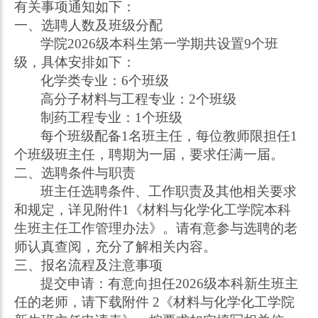
有关事项通知如下：
一、选聘人数及班级分配
学院
202
6
级本科生第一学期共设置
9
个班
级，具体安排如下：
化学类专业
：
6
个班级
高分子材料与工程专业：
2
个班级
制药工程专业：
1
个班级
每个班级配备
1
名班主任，每位教师限担任
1
个班级班主任，聘期为一届，要求任满一届。
二、选聘条件与职责
班主任选聘条件、工作职责及其他相关要求
和规定，详见附件
1
《材料与化学化工学院本科
生班主任工作管理办法》。请有意参与选聘的老
师认真查阅，充分了解相关内容。
三、报名流程及注意事项
提交申请：有意向担任
202
6
级本科新生班主
任的老师，请下载附件
2
《
材料与化学化工学院