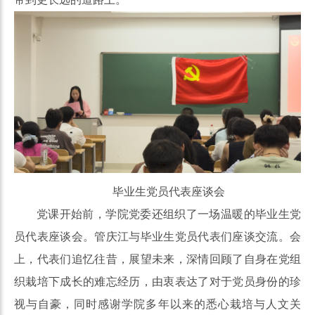
毕业生党员代表座谈会
党课开始前，学院党委还组织了一场温暖的毕业生党
员代表座谈会。管庆江与毕业生党员代表们座谈交流。会
上，代表们追忆往昔，展望未来，深情回顾了自身在党组
织栽培下成长的难忘经历，
由衷表达了对于党员身份的珍
视与自豪，同时感谢学院多年以来的悉心栽培与人文关