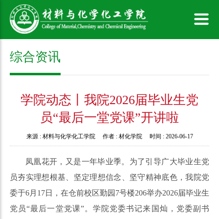
综合资讯
学院动态丨我院2026届毕业生党
员“最后一堂党课”开讲啦
来源 :
材料与化学化工学院
作者 :
材化学院
时间 :
2026-06-17
凤凰花开，又是一年毕业季。为了引导广大毕业生党
员夯实理想根基、坚定理想信念、坚守精神底色，我院党
委于
6月17日，在仓前校区勤园7号楼206举办2026届毕业生
党员“最后一堂党课”。学院党委书记来国灿
，
党委副书