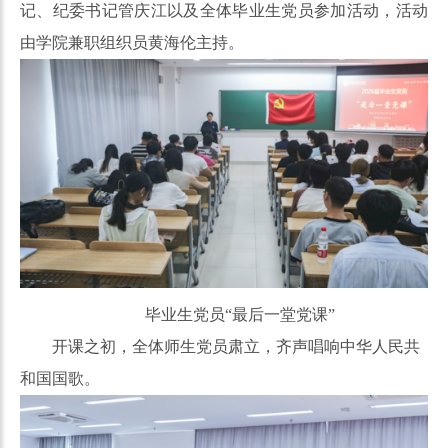
记
、
纪委书记管庆江以及全体毕业生党员
参加
活动，活动
由学院兼职组织员黄海伦主持。
毕业生党员
“
最后一堂党课
”
开课之初，全体师生党员肃立，齐声唱响
中华人民共
和国
国歌。